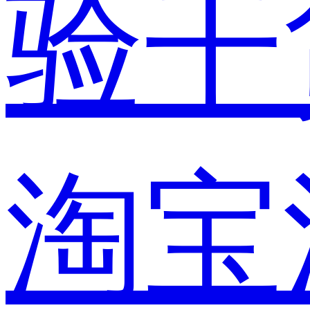
验干
淘宝