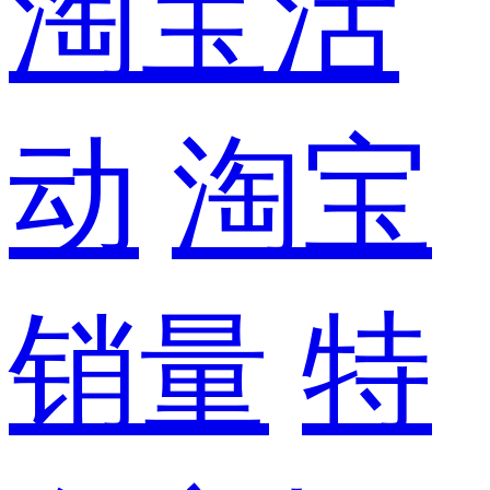
淘宝活
动
淘宝
销量
特