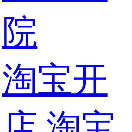
院
淘宝开
店
淘宝