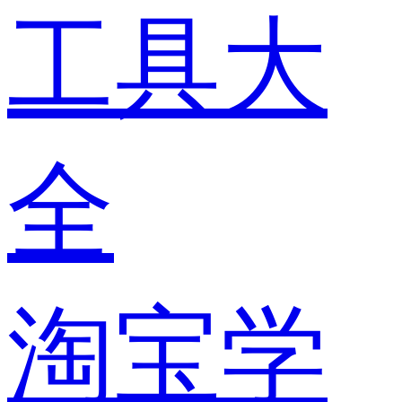
工具大
全
淘宝学