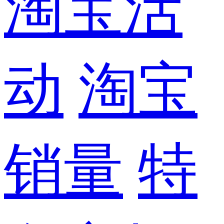
淘宝活
动
淘宝
销量
特