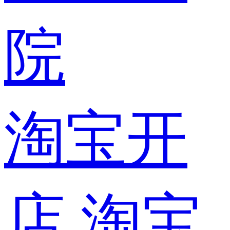
院
淘宝开
店
淘宝