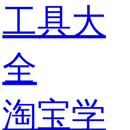
工具大
全
淘宝学