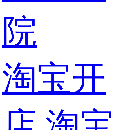
院
淘宝开
店
淘宝