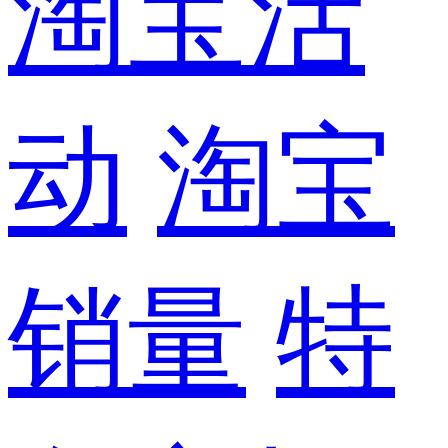
淘宝活
动
淘宝
销量
特