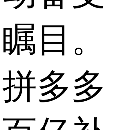
瞩目。
拼多多