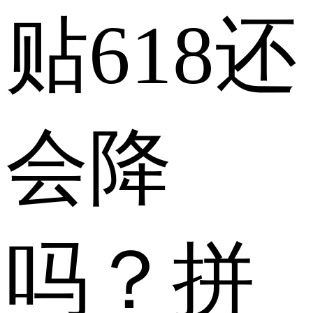
贴618还
会降
吗？拼