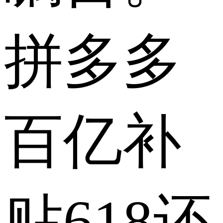
拼多多
百亿补
贴618还