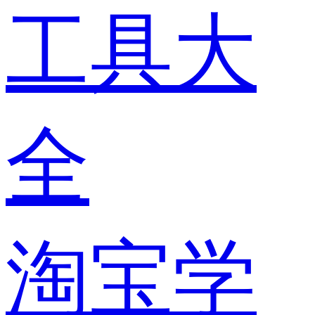
工具大
全
淘宝学