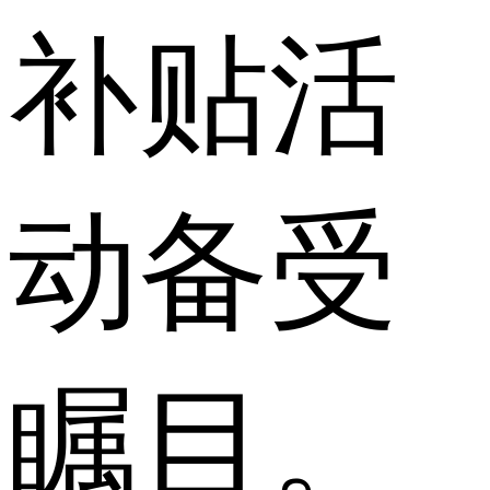
补贴活
动备受
瞩目。