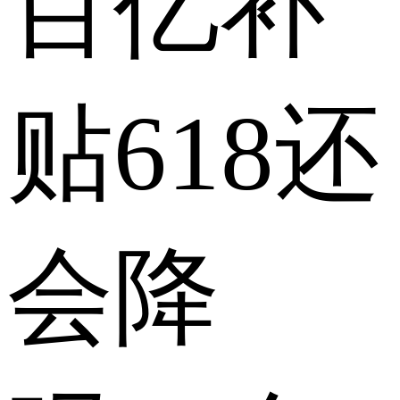
百亿补
贴618还
会降