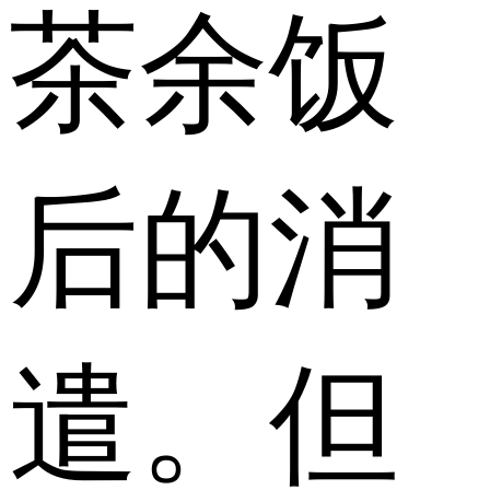
茶余饭
后的消
遣。但