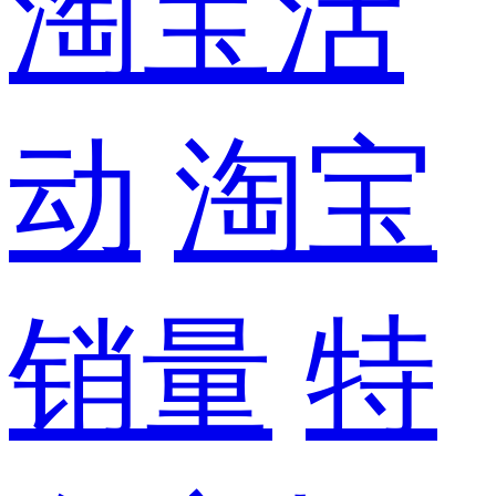
淘宝活
动
淘宝
销量
特