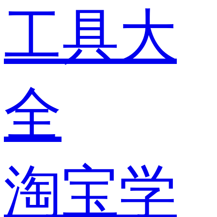
工具大
全
淘宝学