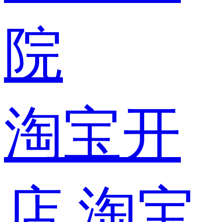
院
淘宝开
店
淘宝