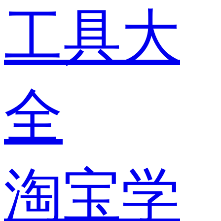
工具大
全
淘宝学