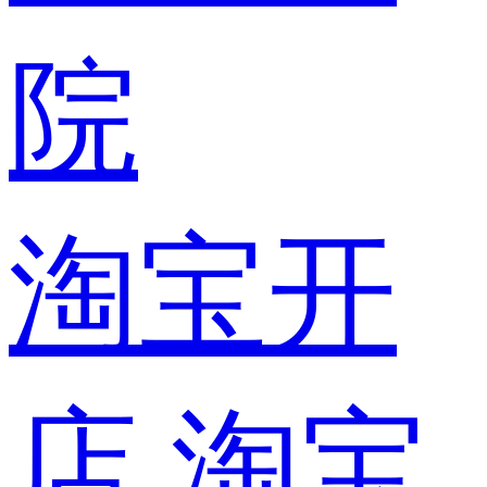
院
淘宝开
店
淘宝