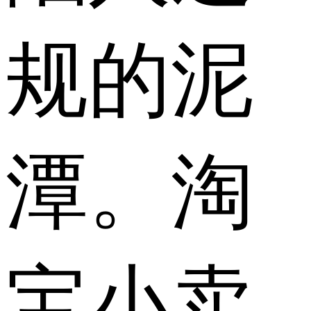
规的泥
潭。淘
宝小卖