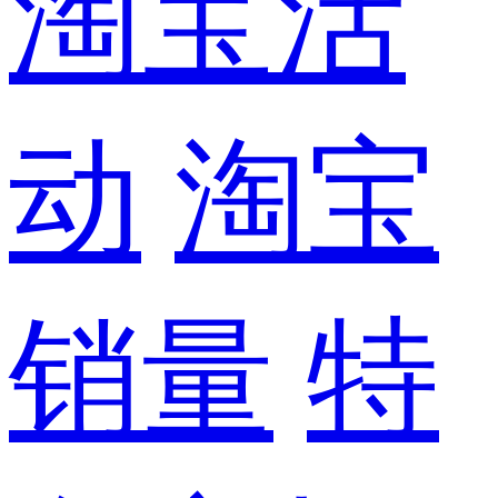
淘宝活
动
淘宝
销量
特