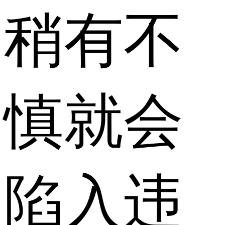
稍有不
慎就会
陷入违