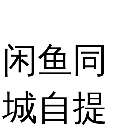
闲鱼同
城自提