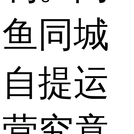
鱼同城
自提运
营究竟