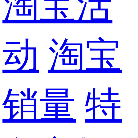
淘宝活
动
淘宝
销量
特