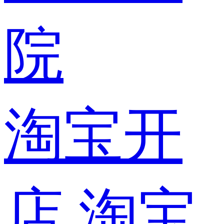
院
淘宝开
店
淘宝