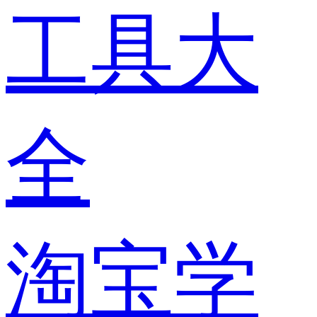
工具大
全
淘宝学