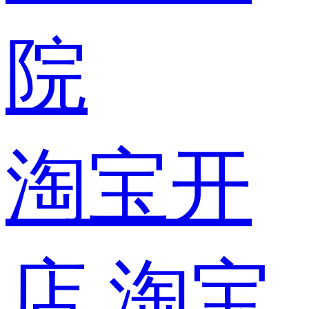
院
淘宝开
店
淘宝