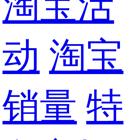
淘宝活
动
淘宝
销量
特