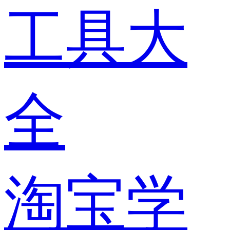
工具大
全
淘宝学