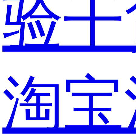
验干
淘宝