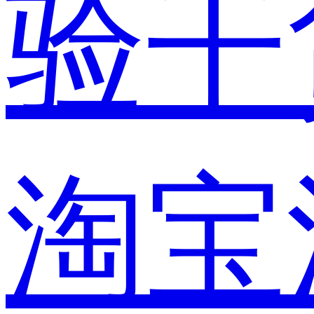
验干
淘宝