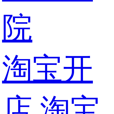
院
淘宝开
店
淘宝