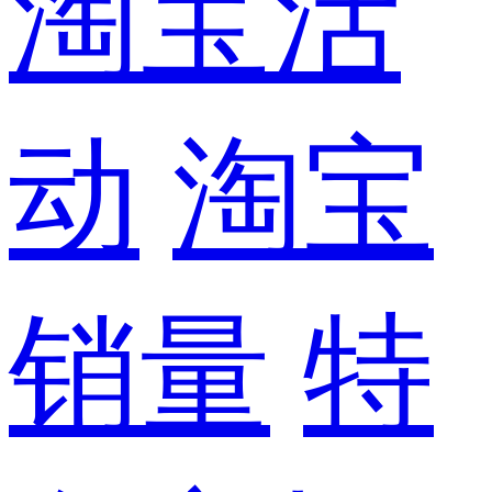
淘宝活
动
淘宝
销量
特