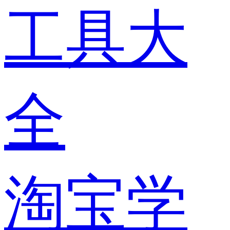
工具大
全
淘宝学