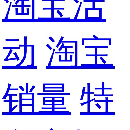
淘宝活
动
淘宝
销量
特