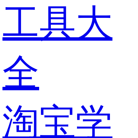
工具大
全
淘宝学