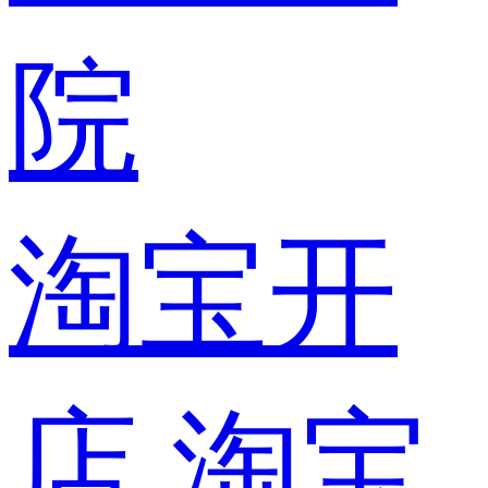
院
淘宝开
店
淘宝