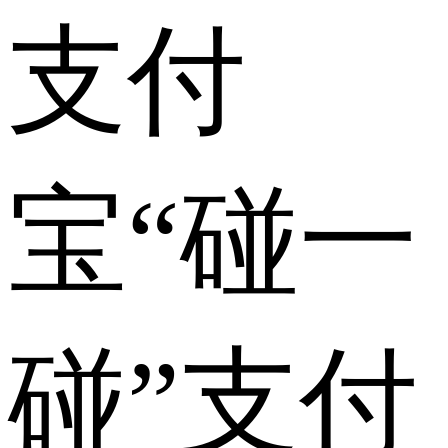
支付
宝“碰一
碰”支付