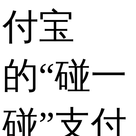
付宝
的“碰一
碰”支付