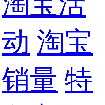
淘宝活
动
淘宝
销量
特