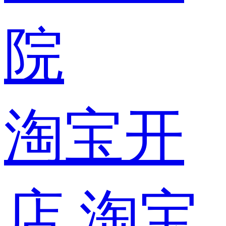
院
淘宝开
店
淘宝