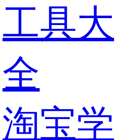
工具大
全
淘宝学