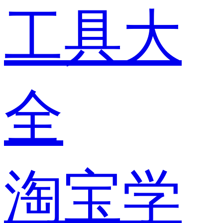
工具大
全
淘宝学