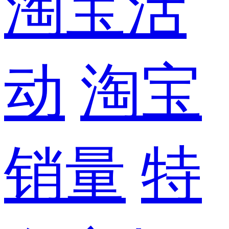
淘宝活
动
淘宝
销量
特