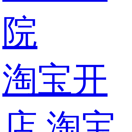
院
淘宝开
店
淘宝