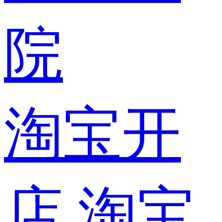
院
淘宝开
店
淘宝