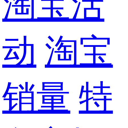
淘宝活
动
淘宝
销量
特