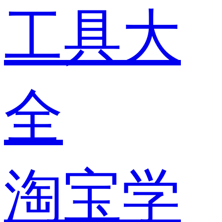
工具大
全
淘宝学