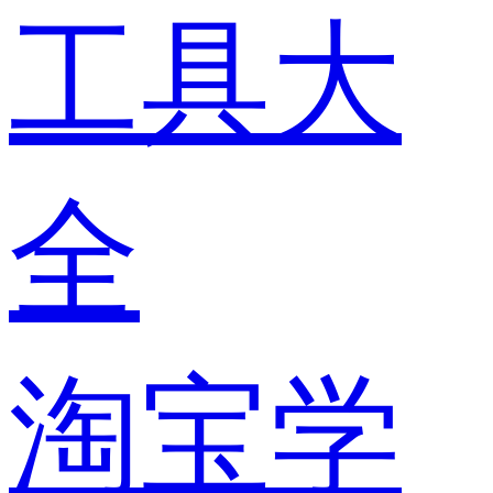
工具大
全
淘宝学