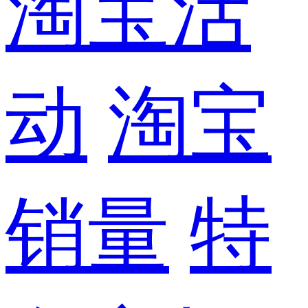
淘宝活
动
淘宝
销量
特