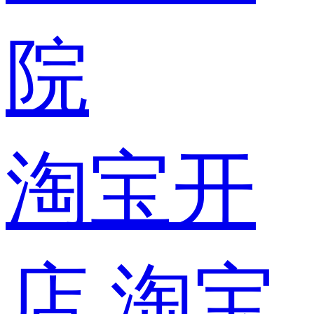
院
淘宝开
店
淘宝