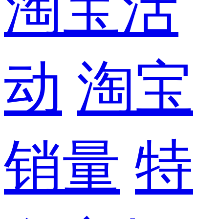
淘宝活
动
淘宝
销量
特