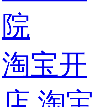
院
淘宝开
店
淘宝