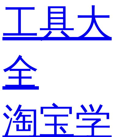
工具大
全
淘宝学