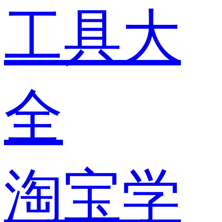
工具大
全
淘宝学