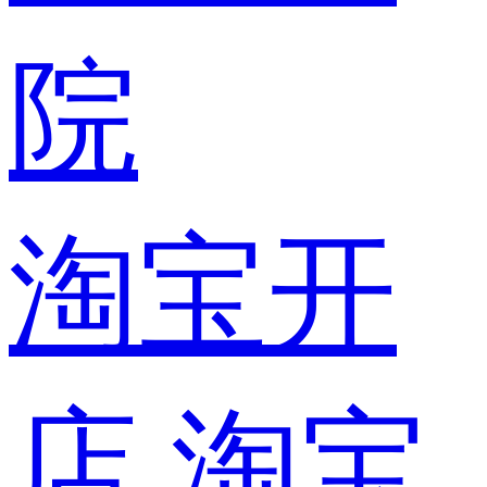
院
淘宝开
店
淘宝