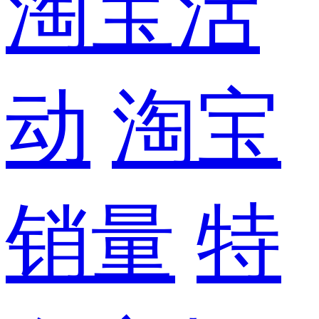
淘宝活
动
淘宝
销量
特