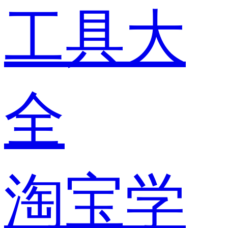
工具大
全
淘宝学