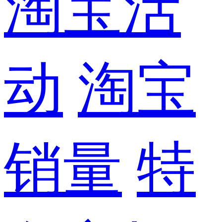
淘宝活
动
淘宝
销量
特