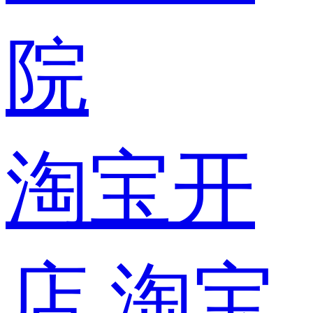
院
淘宝开
店
淘宝