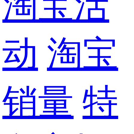
淘宝活
动
淘宝
销量
特