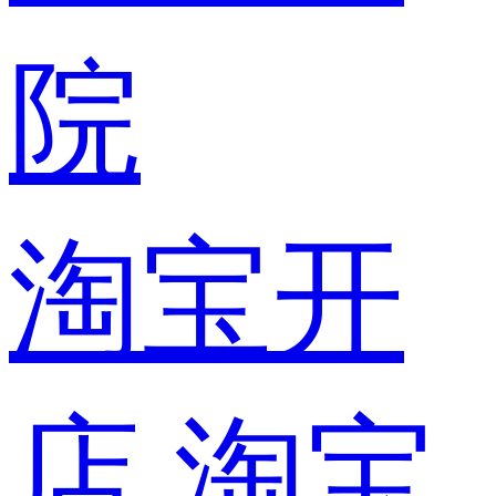
院
淘宝开
店
淘宝