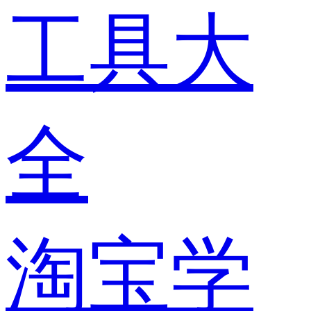
工具大
全
淘宝学