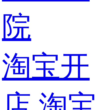
院
淘宝开
店
淘宝