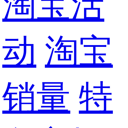
淘宝活
动
淘宝
销量
特