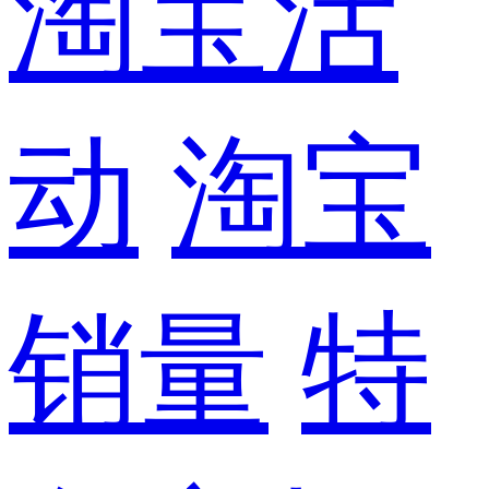
淘宝活
动
淘宝
销量
特