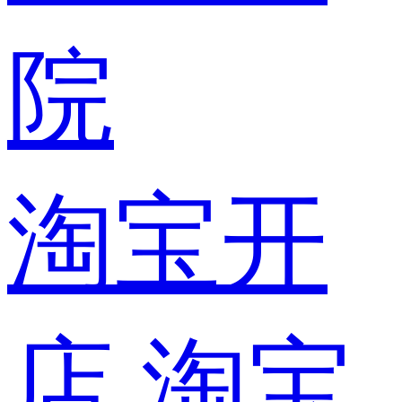
院
淘宝开
店
淘宝