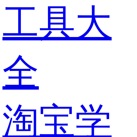
工具大
全
淘宝学