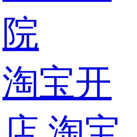
院
淘宝开
店
淘宝