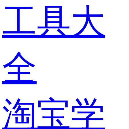
工具大
全
淘宝学