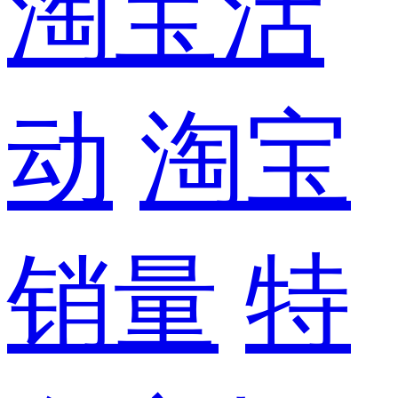
淘宝活
动
淘宝
销量
特