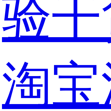
验干
淘宝