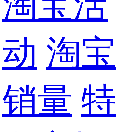
淘宝活
动
淘宝
销量
特