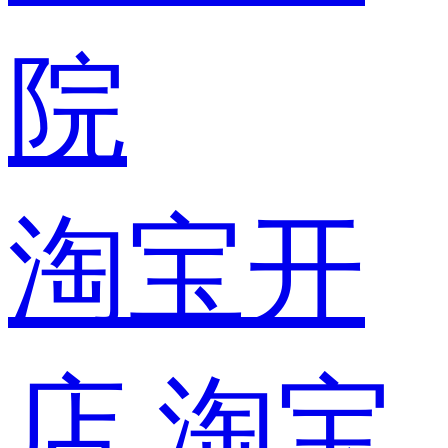
院
淘宝开
店
淘宝