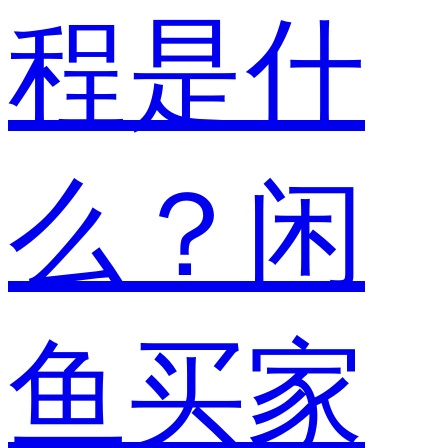
程是什
么？闲
鱼买家