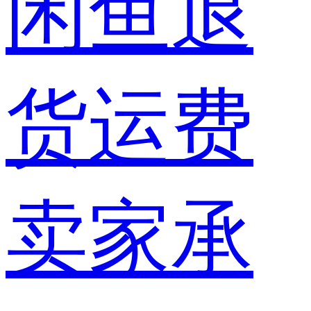
闲鱼退
货运费
卖家承