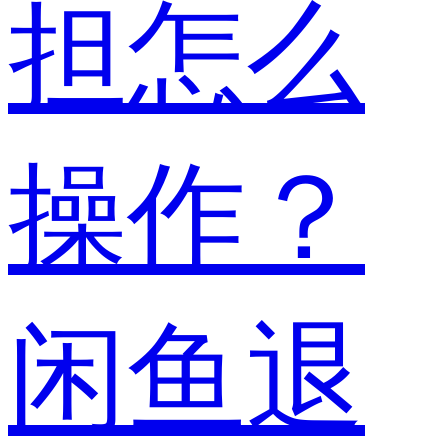
担怎么
操作？
闲鱼退