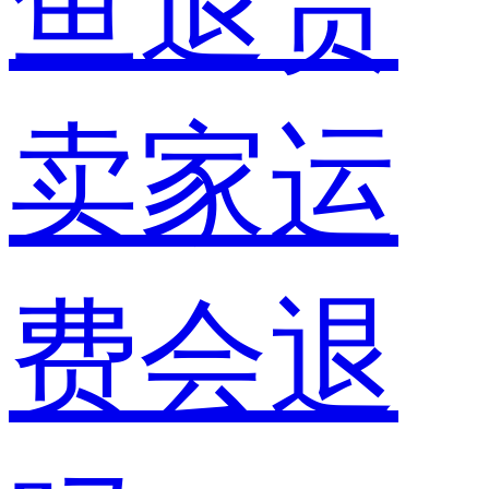
鱼退货
卖家运
费会退