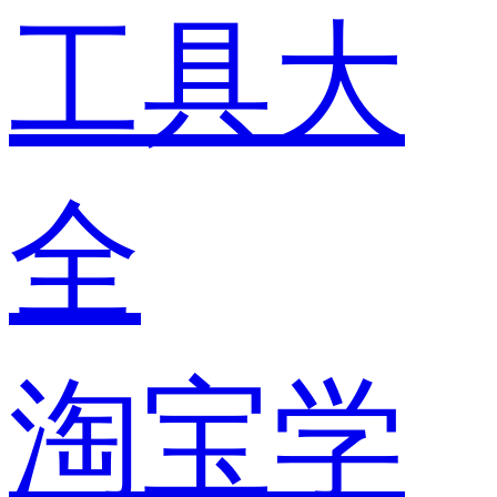
工具大
全
淘宝学