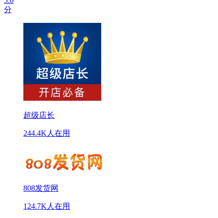
5.0
分
超级店长
244.4K人在用
808发货网
124.7K人在用