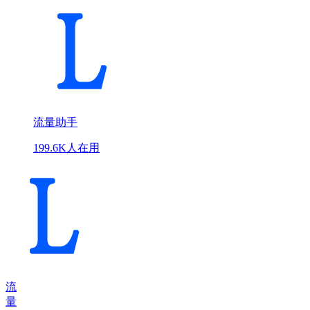
流量助手
199.6K人在用
流
量