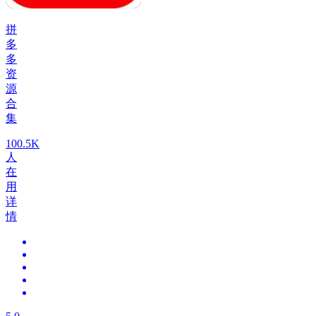
拼
多
多
资
源
合
集
100.5K
人
在
用
详
情