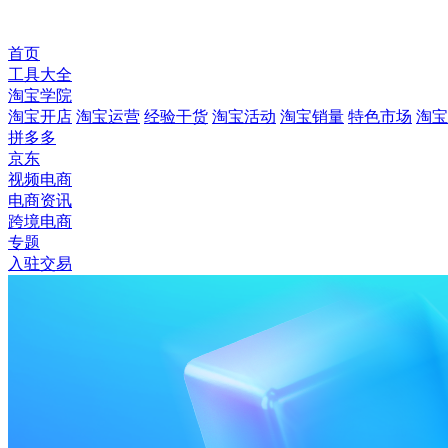
首页
工具大全
淘宝学院
淘宝开店
淘宝运营
经验干货
淘宝活动
淘宝销量
特色市场
淘宝
拼多多
京东
视频电商
电商资讯
跨境电商
专题
入驻交易