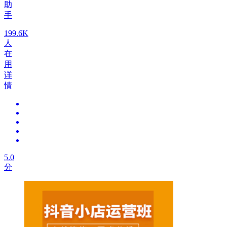
助
手
199.6K
人
在
用
详
情
5.0
分