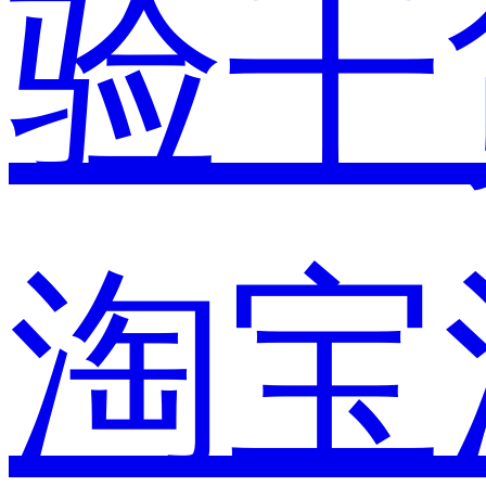
验干
淘宝