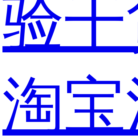
验干
淘宝