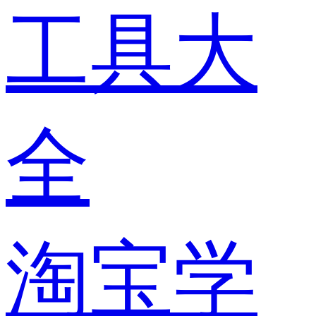
工具大
全
淘宝学