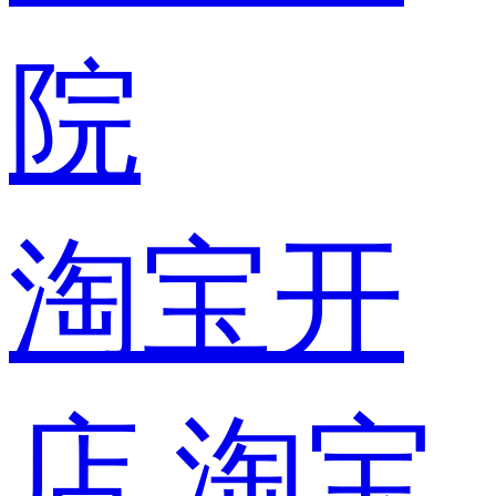
院
淘宝开
店
淘宝