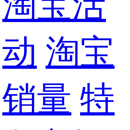
淘宝活
动
淘宝
销量
特