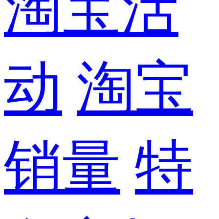
淘宝活
动
淘宝
销量
特