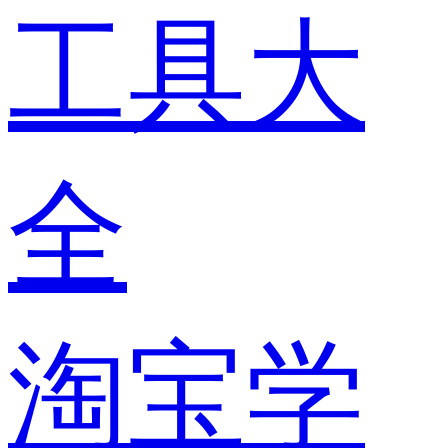
工具大
全
淘宝学