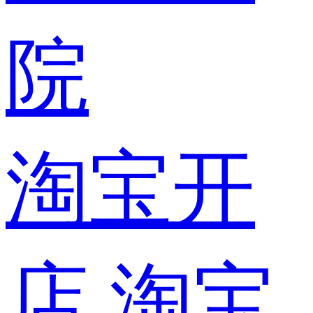
院
淘宝开
店
淘宝