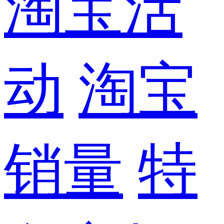
淘宝活
动
淘宝
销量
特