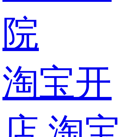
院
淘宝开
店
淘宝