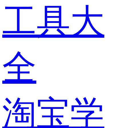
工具大
全
淘宝学