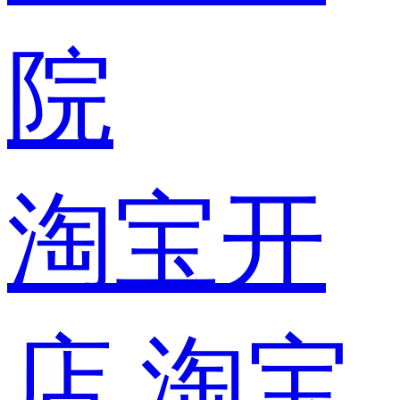
院
淘宝开
店
淘宝