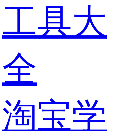
工具大
全
淘宝学