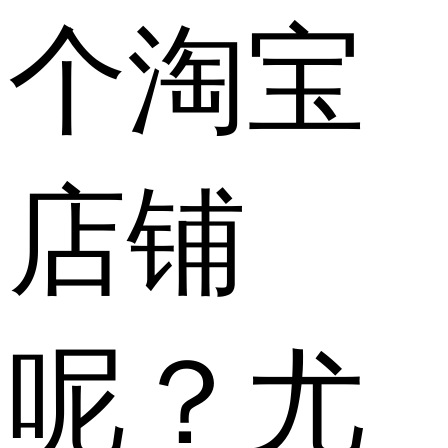
个淘宝
店铺
呢？尤