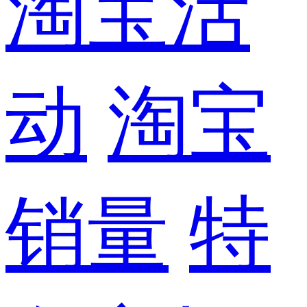
淘宝活
动
淘宝
销量
特