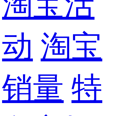
淘宝活
动
淘宝
销量
特