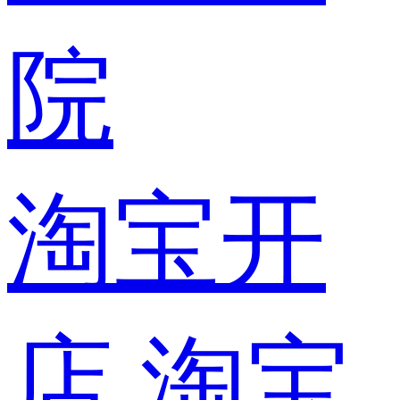
院
淘宝开
店
淘宝