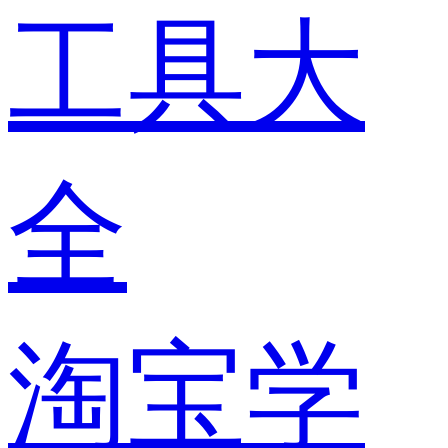
工具大
全
淘宝学