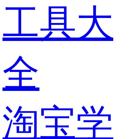
工具大
全
淘宝学