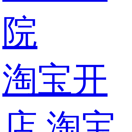
院
淘宝开
店
淘宝