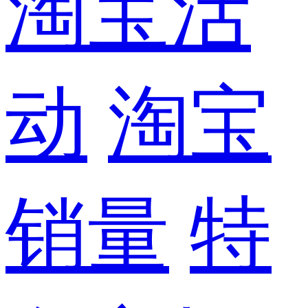
淘宝活
动
淘宝
销量
特