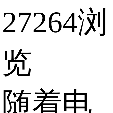
27264浏
览
随着电