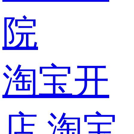
院
淘宝开
店
淘宝