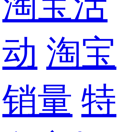
淘宝活
动
淘宝
销量
特