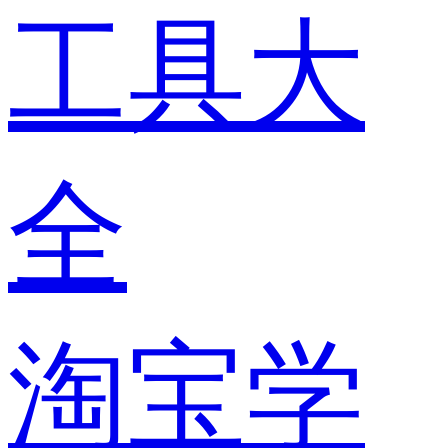
工具大
全
淘宝学