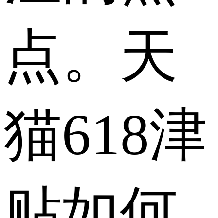
点。天
猫618津
贴如何