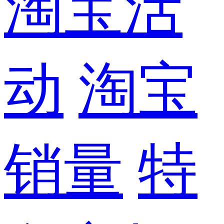
淘宝活
动
淘宝
销量
特