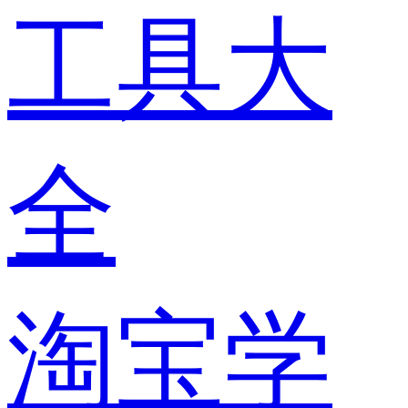
工具大
全
淘宝学