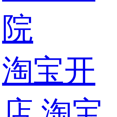
院
淘宝开
店
淘宝