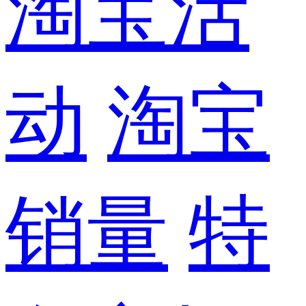
淘宝活
动
淘宝
销量
特