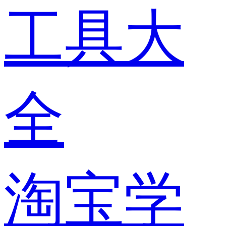
工具大
全
淘宝学