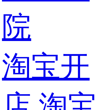
院
淘宝开
店
淘宝