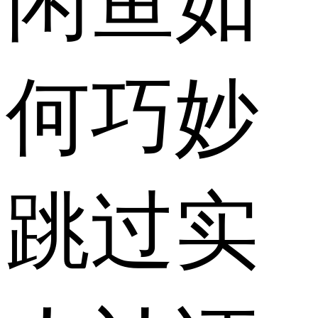
闲鱼如
何巧妙
跳过实