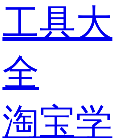
工具大
全
淘宝学