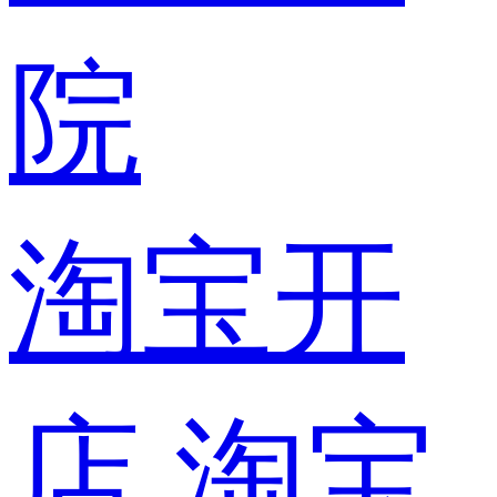
院
淘宝开
店
淘宝