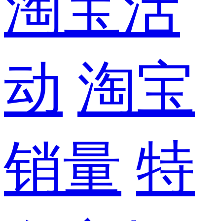
淘宝活
动
淘宝
销量
特