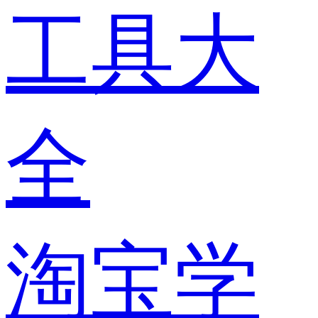
工具大
全
淘宝学