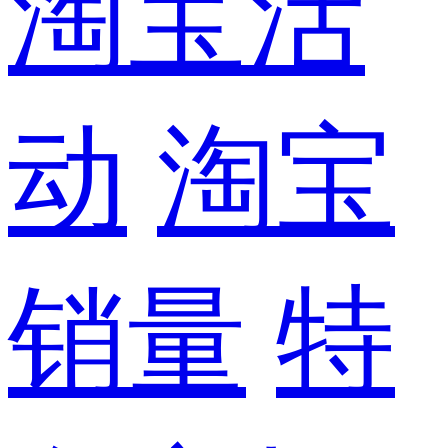
淘宝活
动
淘宝
销量
特