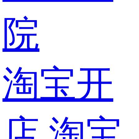
院
淘宝开
店
淘宝