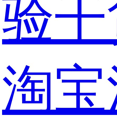
验干
淘宝