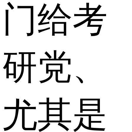
门给考
研党、
尤其是