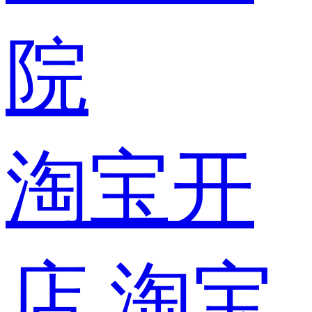
院
淘宝开
店
淘宝