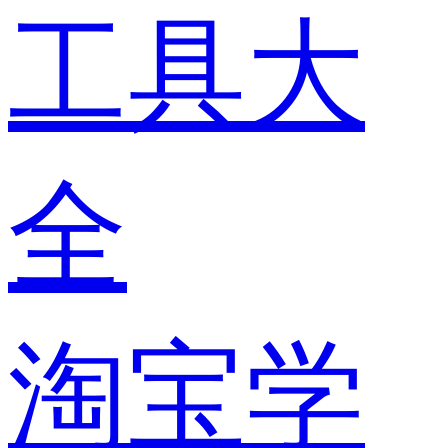
工具大
全
淘宝学