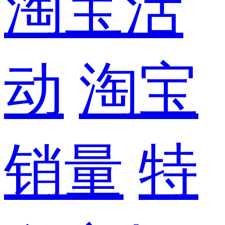
淘宝活
动
淘宝
销量
特