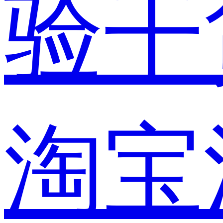
验干
淘宝