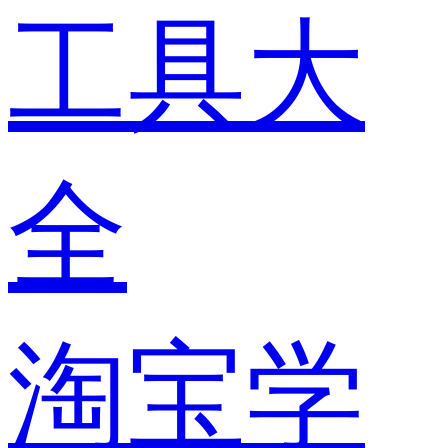
工具大
全
淘宝学