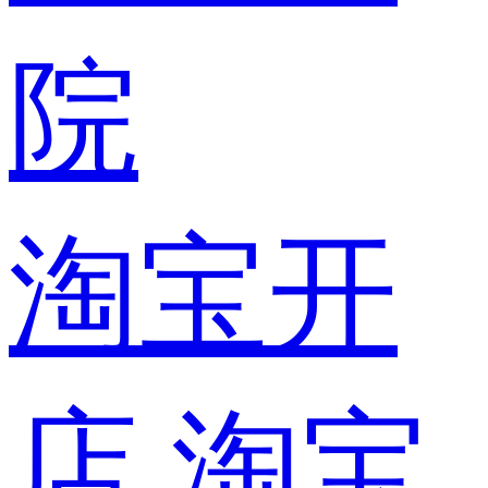
院
淘宝开
店
淘宝