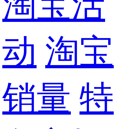
淘宝活
动
淘宝
销量
特