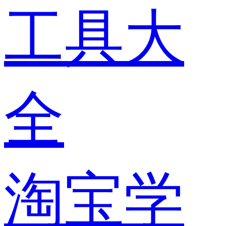
工具大
全
淘宝学