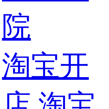
院
淘宝开
店
淘宝