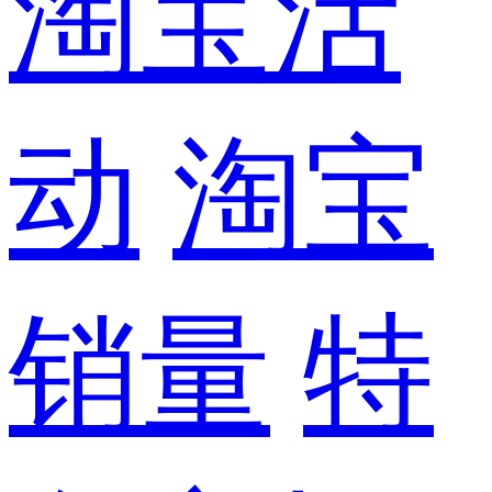
淘宝活
动
淘宝
销量
特