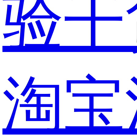
验干
淘宝