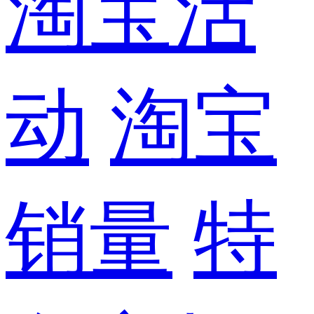
淘宝活
动
淘宝
销量
特