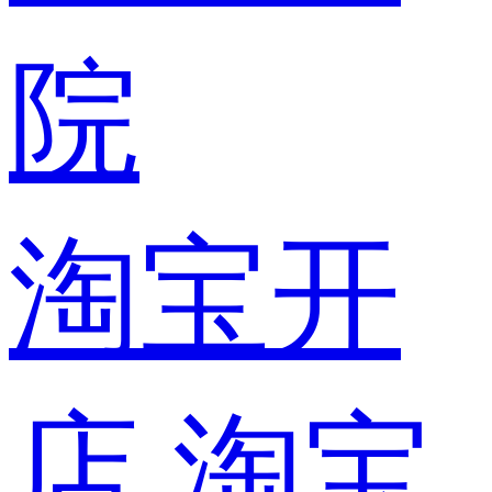
院
淘宝开
店
淘宝