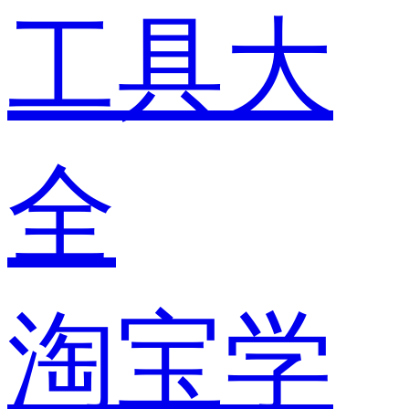
工具大
全
淘宝学