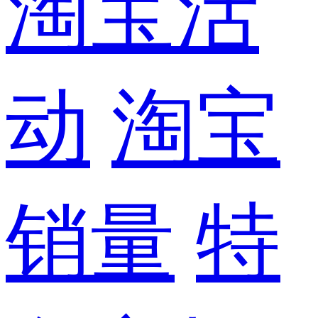
淘宝活
动
淘宝
销量
特