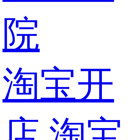
院
淘宝开
店
淘宝