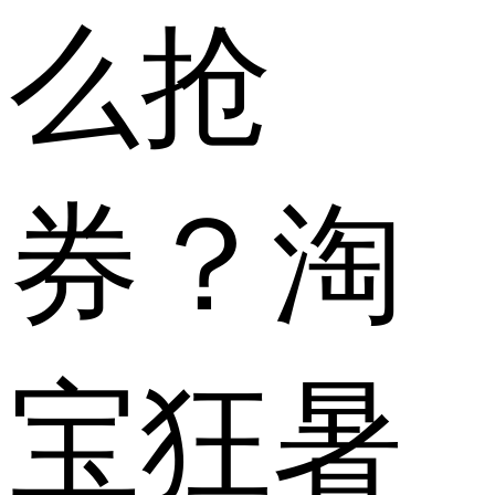
么抢
券？淘
宝狂暑