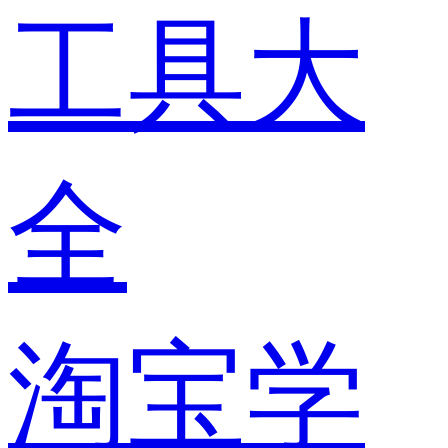
工具大
全
淘宝学