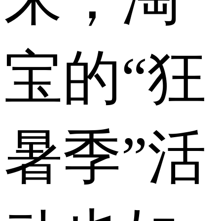
宝的“狂
暑季”活