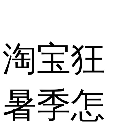
淘宝狂
暑季怎