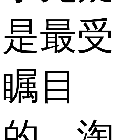
是最受
瞩目
的。淘