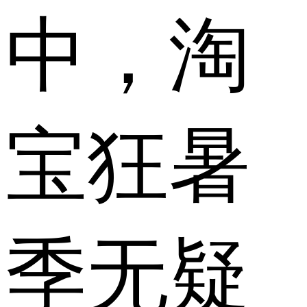
中，淘
宝狂暑
季无疑