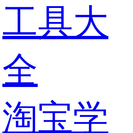
工具大
全
淘宝学