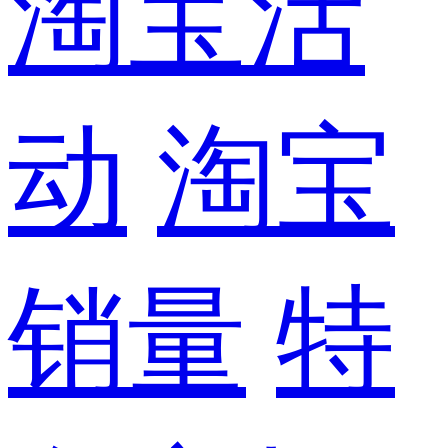
淘宝活
动
淘宝
销量
特