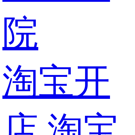
院
淘宝开
店
淘宝