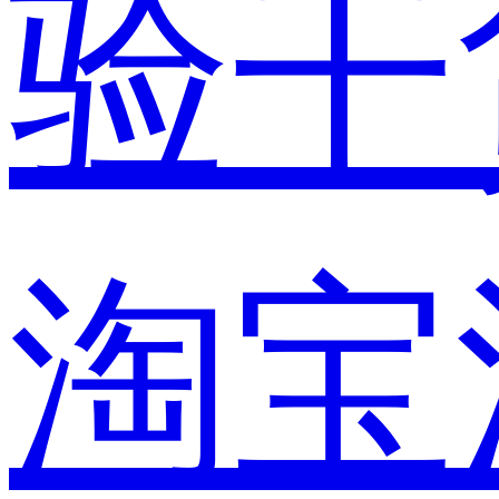
验干
淘宝