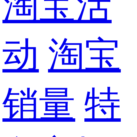
淘宝活
动
淘宝
销量
特