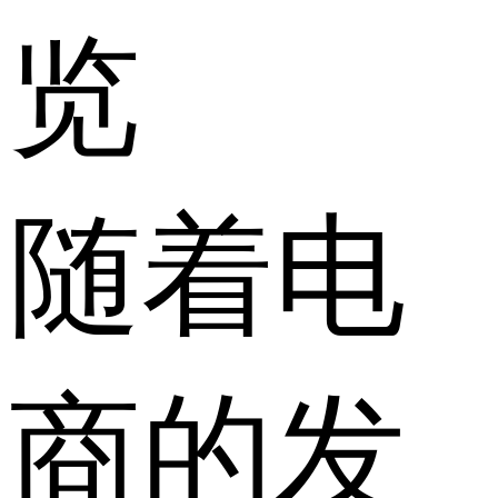
览
​随着电
商的发