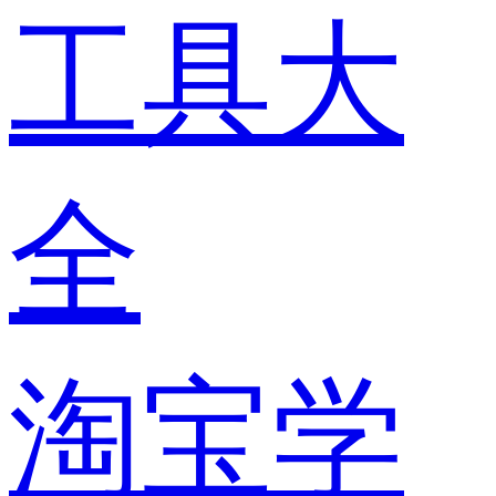
工具大
全
淘宝学