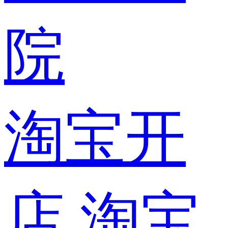
院
淘宝开
店
淘宝